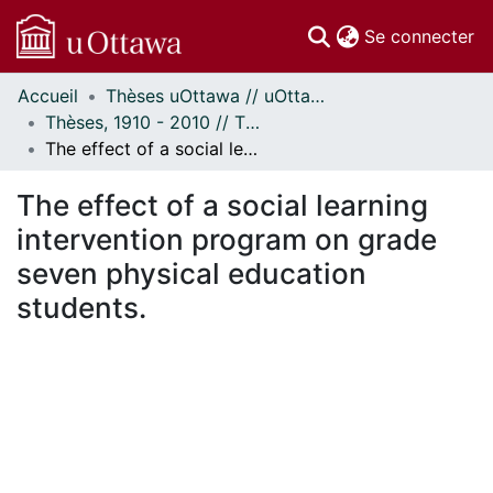
(c
Se connecter
Accueil
Thèses uOttawa // uOttawa Theses
Communautés
Thèses, 1910 - 2010 // Theses, 1910 - 2010
et collections
The effect of a social learning intervention program on grade seven physical education students.
Parcourir
Statistiques
The effect of a social learning
À propos
intervention program on grade
seven physical education
students.