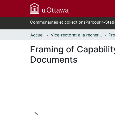
Communautés et collections
Parcourir
Stati
Accueil
Vice-rectorat à la recherche // Office of the V-P, Research
Framing of Capabilit
Documents
En cours de chargement...