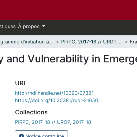
stiques
À propos
Programme d’initiation à la recherche au premier cycle (PIRPC) // Undergraduate Research Opportunity Program (UROP)
PIRPC, 2017-18 // UROP, 2017-18
y and Vulnerability in Emer
URI
http://hdl.handle.net/10393/37381
https://doi.org/10.20381/ruor-21650
Collections
PIRPC, 2017-18 // UROP, 2017-18
Notice complète