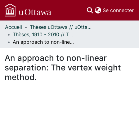
(c
Se connecter
Accueil
Thèses uOttawa // uOttawa Theses
Communautés
Thèses, 1910 - 2010 // Theses, 1910 - 2010
et collections
An approach to non-linear separation: The vertex weight method.
Parcourir
Statistiques
An approach to non-linear
À propos
separation: The vertex weight
method.