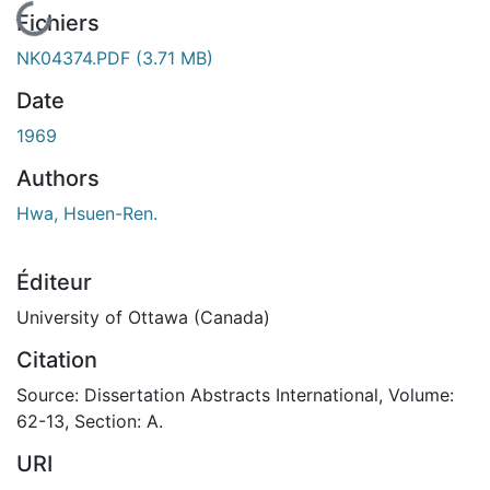
En cours de chargement...
Fichiers
NK04374.PDF
(3.71 MB)
Date
1969
Authors
Hwa, Hsuen-Ren.
Éditeur
University of Ottawa (Canada)
Citation
Source: Dissertation Abstracts International, Volume:
62-13, Section: A.
URI