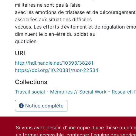
militaires ne sont pas à l’aise
avec les émotions de tristesse et de découragement
associées aux situations difficiles
vécues. Les efforts d’évitement et de régulation émo
diminuent le bien-être du soldat au
quotidien.
URI
http://hdl.handle.net/10393/38281
https://doi.org/10.20381/ruor-22534
Collections
Travail social - Mémoires // Social Work - Research 
Notice complète
Si vous avez besoin d'une copie d'une thèse ou d'
un format accessible, contactez l'équipe des
servic