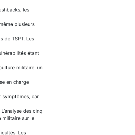
flashbacks, les
 même plusieurs
nts de TSPT. Les
lnérabilités étant
ulture militaire, un
ise en charge
x symptômes, car
. L’analyse des cinq
militaire sur le
icultés. Les