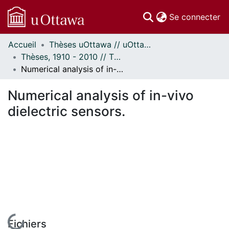
(c
Se connecter
Accueil
Thèses uOttawa // uOttawa Theses
Communautés
Thèses, 1910 - 2010 // Theses, 1910 - 2010
et collections
Numerical analysis of in-vivo dielectric sensors.
Parcourir
Statistiques
Numerical analysis of in-vivo
À propos
dielectric sensors.
En cours de chargement...
Fichiers