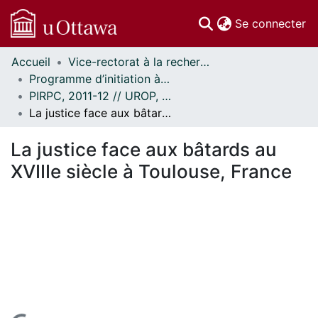
(c
Se connecter
Accueil
Vice-rectorat à la recherche // Office of the V-P, Research
Communautés
Programme d’initiation à la recherche au premier cycle (PIRPC) // Undergraduate Research Opportunity Program (UROP)
et collections
PIRPC, 2011-12 // UROP, 2011-12
Parcourir
La justice face aux bâtards au XVIIIe siècle à Toulouse, France
Statistiques
À propos
La justice face aux bâtards au
XVIIIe siècle à Toulouse, France