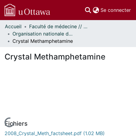
(c
Se connecter
Accueil
Faculté de médecine // Faculty of Medicine
Communautés
Organisation nationale de la santé autochtone // National Aboriginal Health Organization
et collections
Crystal Methamphetamine
Parcourir
Statistiques
Crystal Methamphetamine
À propos
En cours de chargement...
Fichiers
2008_Crystal_Meth_factsheet.pdf
(1.02 MB)