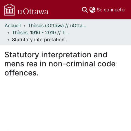
(c
Se connecter
Accueil
Thèses uOttawa // uOttawa Theses
Communautés
Thèses, 1910 - 2010 // Theses, 1910 - 2010
et collections
Statutory interpretation and mens rea in non-criminal code offences.
Parcourir
Statistiques
Statutory interpretation and
À propos
mens rea in non-criminal code
offences.