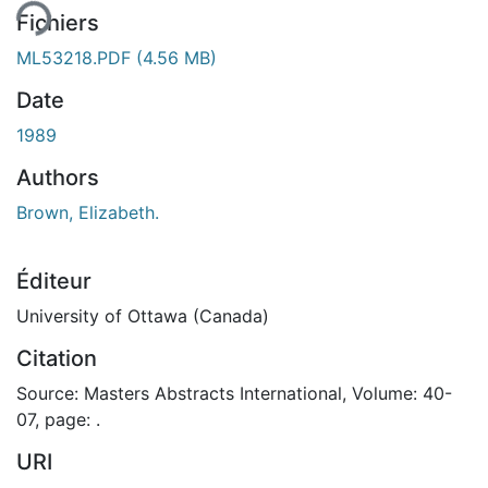
ent...
Fichiers
ML53218.PDF
(4.56 MB)
Date
1989
Authors
Brown, Elizabeth.
Éditeur
University of Ottawa (Canada)
Citation
Source: Masters Abstracts International, Volume: 40-
07, page: .
URI