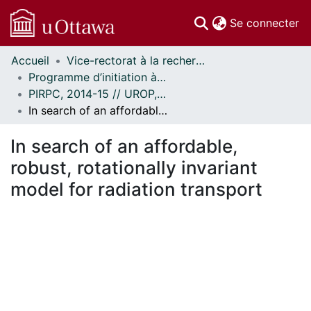
(c
Se connecter
Accueil
Vice-rectorat à la recherche // Office of the V-P, Research
Communautés
Programme d’initiation à la recherche au premier cycle (PIRPC) // Undergraduate Research Opportunity Program (UROP)
et collections
PIRPC, 2014-15 // UROP, 2014-15
Parcourir
In search of an affordable, robust, rotationally invariant model for radiation transport
Statistiques
À propos
In search of an affordable,
robust, rotationally invariant
model for radiation transport