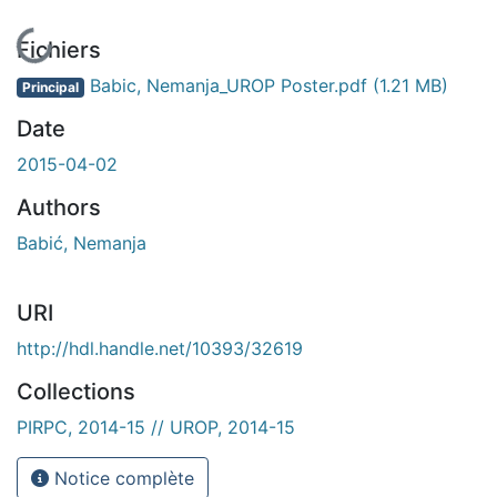
En cours de chargement...
Fichiers
Babic, Nemanja_UROP Poster.pdf
(1.21 MB)
Principal
Date
2015-04-02
Authors
Babić, Nemanja
URI
http://hdl.handle.net/10393/32619
Collections
PIRPC, 2014-15 // UROP, 2014-15
Notice complète