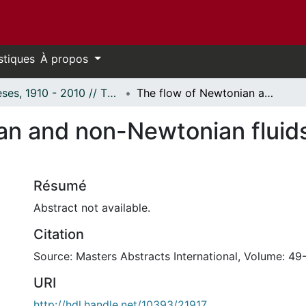
stiques
À propos
Thèses, 1910 - 2010 // Theses, 1910 - 2010
The flow of Newtonian and non-Newtonian fluids through packed beds
an and non-Newtonian fluid
Résumé
Abstract not available.
Citation
Source: Masters Abstracts International, Volume: 49-
URI
http://hdl.handle.net/10393/21917