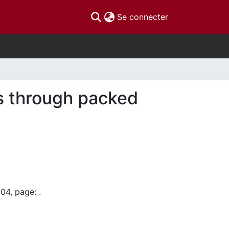
(current)
Se connecter
s through packed
04, page: .