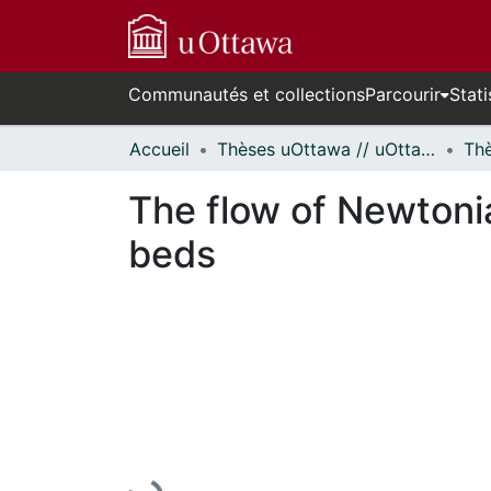
Communautés et collections
Parcourir
Stati
Accueil
Thèses uOttawa // uOttawa Theses
The flow of Newtoni
beds
En cours de chargement...