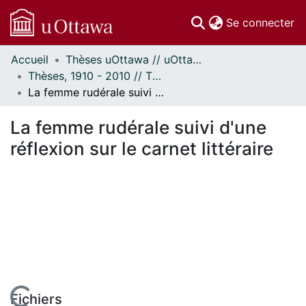
(c
Se connecter
Accueil
Thèses uOttawa // uOttawa Theses
Communautés
Thèses, 1910 - 2010 // Theses, 1910 - 2010
et collections
La femme rudérale suivi d'une réflexion sur le carnet littéraire
Parcourir
Statistiques
La femme rudérale suivi d'une
À propos
réflexion sur le carnet littéraire
Fichiers