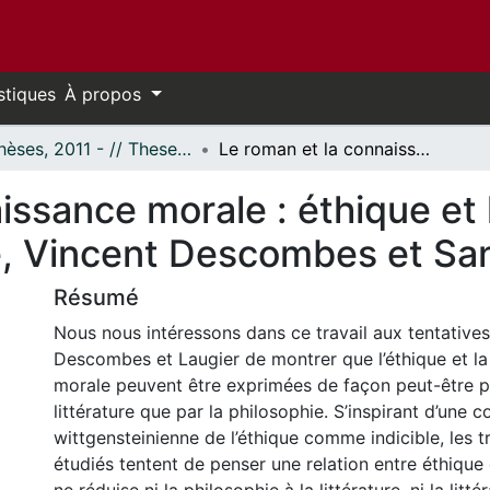
stiques
À propos
- Thèses, 2011 - // Theses, 2011 -
Le roman et la connaissance morale : éthique et littérature chez Jacques Bouveresse, Vincent Descombes et Sandra Laugier
issance morale : éthique et 
, Vincent Descombes et San
Résumé
Nous nous intéressons dans ce travail aux tentative
Descombes et Laugier de montrer que l’éthique et l
morale peuvent être exprimées de façon peut-être pl
littérature que par la philosophie. S’inspirant d’une 
wittgensteinienne de l’éthique comme indicible, les t
étudiés tentent de penser une relation entre éthique e