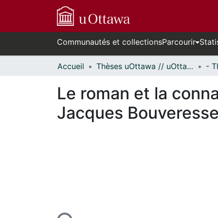
Communautés et collections
Parcourir
Stati
Accueil
Thèses uOttawa // uOttawa Theses
Le roman et la conna
Jacques Bouveresse
En cours de chargement...