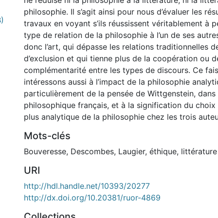
ne réduise ni la philosophie à la littérature, ni la litté
philosophie. Il s’agit ainsi pour nous d’évaluer les rés
)
travaux en voyant s’ils réussissent véritablement à 
type de relation de la philosophie à l’un de ses autres,
donc l’art, qui dépasse les relations traditionnelles 
d’exclusion et qui tienne plus de la coopération ou d
complémentarité entre les types de discours. Ce fai
intéressons aussi à l’impact de la philosophie analyti
particulièrement de la pensée de Wittgenstein, dans
philosophique français, et à la signification du choix
plus analytique de la philosophie chez les trois auteu
Mots-clés
Bouveresse
,
Descombes
,
Laugier
,
éthique
,
littérature
URI
http://hdl.handle.net/10393/20277
http://dx.doi.org/10.20381/ruor-4869
Collections