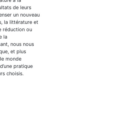
rature à la
ultats de leurs
penser un nouveau
 la littérature et
de réduction ou
e la
sant, nous nous
que, et plus
 le monde
 d’une pratique
rs choisis.