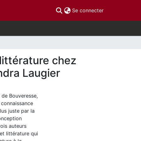
(current)
Se connecter
littérature chez
dra Laugier
s de Bouveresse,
a connaissance
us juste par la
conception
rois auteurs
t littérature qui