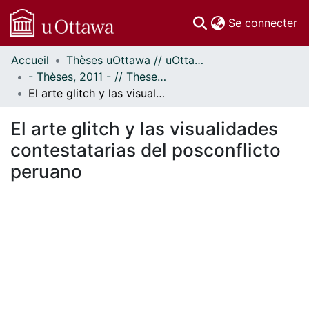
(c
Se connecter
Accueil
Thèses uOttawa // uOttawa Theses
Communautés
- Thèses, 2011 - // Theses, 2011 -
et collections
El arte glitch y las visualidades contestatarias del posconflicto peruano
Parcourir
Statistiques
El arte glitch y las visualidades
À propos
contestatarias del posconflicto
peruano
En cours de chargement...