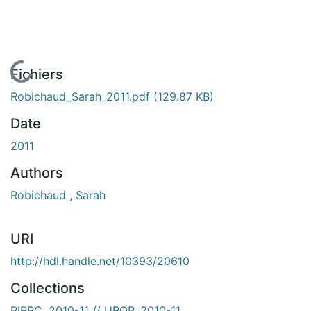
En cours de chargement...
Fichiers
Robichaud_Sarah_2011.pdf
(129.87 KB)
Date
2011
Authors
Robichaud , Sarah
URI
http://hdl.handle.net/10393/20610
Collections
PIRPC, 2010-11 // UROP, 2010-11