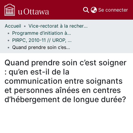
(c
Se connecter
Accueil
Vice-rectorat à la recherche // Office of the V-P, Research
Communautés
Programme d’initiation à la recherche au premier cycle (PIRPC) // Undergraduate Research Opportunity Program (UROP)
et collections
PIRPC, 2010-11 // UROP, 2010-11
Parcourir
Quand prendre soin c’est soigner : qu’en est-il de la communication entre soignants et personnes aînées en centres d’hébergement de longue durée?
Statistiques
À propos
Quand prendre soin c’est soigner
: qu’en est-il de la
communication entre soignants
et personnes aînées en centres
d’hébergement de longue durée?