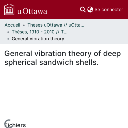
(c
Se connecter
Accueil
Thèses uOttawa // uOttawa Theses
Communautés
Thèses, 1910 - 2010 // Theses, 1910 - 2010
et collections
General vibration theory of deep spherical sandwich shells.
Parcourir
Statistiques
General vibration theory of deep
À propos
spherical sandwich shells.
Fichiers