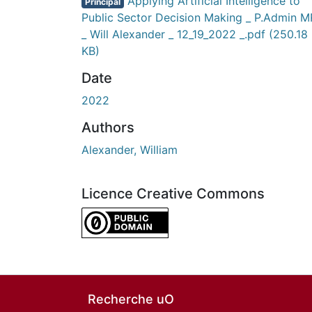
Applying Artificial Intelligence to
Principal
Public Sector Decision Making _ P.Admin 
_ Will Alexander _ 12_19_2022 _.pdf
(250.18
KB)
Date
2022
Authors
Alexander, William
Licence Creative Commons
CC0 1.0 Universal
Recherche uO