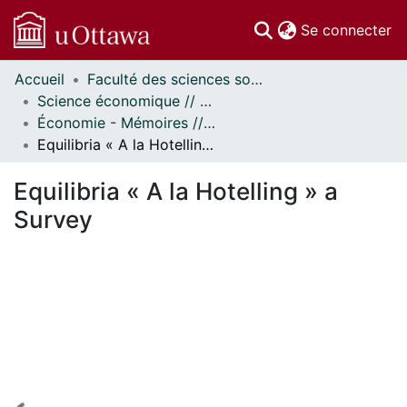
(c
Se connecter
Accueil
Faculté des sciences sociales // Faculty of Social Sciences
Communautés
Science économique // Economics
et collections
Économie - Mémoires // Economics - Research Papers
Parcourir
Equilibria « A la Hotelling » a Survey
Statistiques
À propos
Equilibria « A la Hotelling » a
Survey
En cours de chargement...