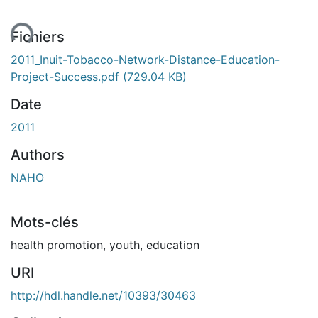
ement...
Fichiers
2011_Inuit-Tobacco-Network-Distance-Education-
Project-Success.pdf
(729.04 KB)
Date
2011
Authors
NAHO
Mots-clés
health promotion
,
youth
,
education
URI
http://hdl.handle.net/10393/30463