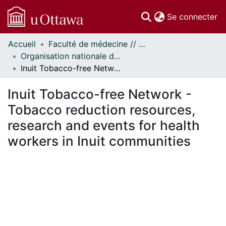
(c
Se connecter
Accueil
Faculté de médecine // Faculty of Medicine
Communautés
Organisation nationale de la santé autochtone // National Aboriginal Health Organization
et collections
Inuit Tobacco-free Network - Tobacco reduction resources, research and events for health workers in Inuit communities
Parcourir
Statistiques
Inuit Tobacco-free Network -
À propos
Tobacco reduction resources,
research and events for health
workers in Inuit communities