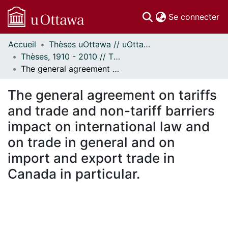
(c
Se connecter
Accueil
Thèses uOttawa // uOttawa Theses
Communautés
Thèses, 1910 - 2010 // Theses, 1910 - 2010
et collections
The general agreement on tariffs and trade and non-tariff barriers impact on international law and on trade in general and on import and export trade in Canada in particular.
Parcourir
Statistiques
The general agreement on tariffs
À propos
and trade and non-tariff barriers
impact on international law and
on trade in general and on
import and export trade in
Canada in particular.