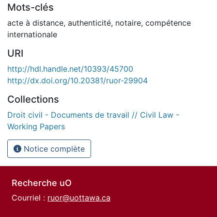
Mots-clés
acte à distance
,
authenticité
,
notaire
,
compétence
internationale
URI
http://hdl.handle.net/10393/45700
http://dx.doi.org/10.20381/ruor-29904
Collections
Droit civil - Documents de travail // Civil Law -
Working Papers
Notice complète
Recherche uO
Courriel :
ruor@uottawa.ca