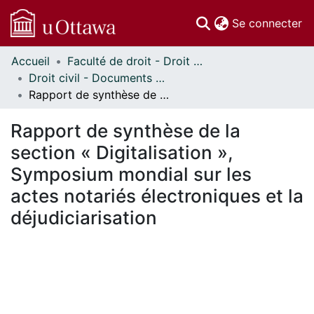
(c
Se connecter
Accueil
Faculté de droit - Droit civil // Faculty of Law - Civil Law
Communautés
Droit civil - Documents de travail // Civil Law - Working Papers
et collections
Rapport de synthèse de la section « Digitalisation », Symposium mondial sur les actes notariés électroniques et la déjudiciarisation
Parcourir
Statistiques
Rapport de synthèse de la
À propos
section « Digitalisation »,
Symposium mondial sur les
actes notariés électroniques et la
déjudiciarisation