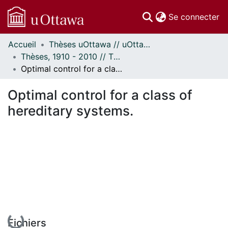
(c
Se connecter
Accueil
Thèses uOttawa // uOttawa Theses
Communautés
Thèses, 1910 - 2010 // Theses, 1910 - 2010
et collections
Optimal control for a class of hereditary systems.
Parcourir
Statistiques
Optimal control for a class of
À propos
hereditary systems.
En cours de chargement...
Fichiers