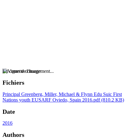
En cours de chargement...
Fichiers
Principal
Greenberg, Miller, Michael & Flynn Edu Suic First
Nations youth EUSARF Oviedo, Spain 2016.pdf
(810.2 KB)
Date
2016
Authors