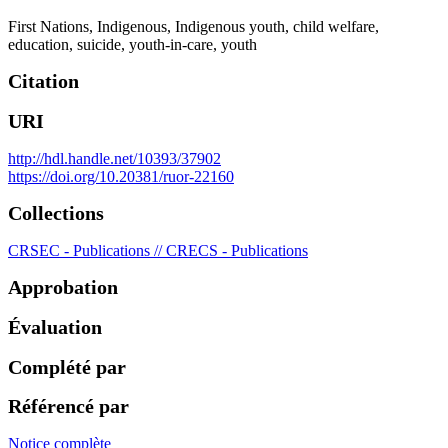
First Nations
,
Indigenous
,
Indigenous youth
,
child welfare
,
education
,
suicide
,
youth-in-care
,
youth
Citation
URI
http://hdl.handle.net/10393/37902
https://doi.org/10.20381/ruor-22160
Collections
CRSEC - Publications // CRECS - Publications
Approbation
Évaluation
Complété par
Référencé par
Notice complète