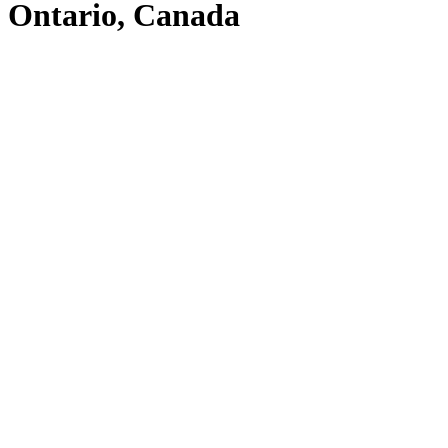
lignes
Ontario, Canada
directrices
FAQ