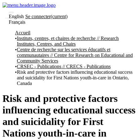
English
Se connecter
(current)
Français
Communautés
Accueil
et collections
Instituts, centres, et chaires de recherche // Research
Parcourir
Institutes, Centres, and Chairs
Statistiques
Centre de recherche sur les services éducatifs et
communautaires // Centre for Research on Educational and
À
À
Community Services
propos
propos
CRSEC - Publications // CRECS - Publications
de
Risk and protective factors influencing educational success
Recherche
and suicidality for First Nations youth-in-care in Ontario,
uO
Canada
Comment
soumettre
votre
Risk and protective factors
thèse
Comment
influencing educational success
déposer
votre
and suicidality for First
recherche
Politiques
Nations youth-in-care in
et