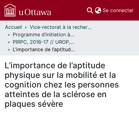
(c
Se connecter
Accueil
Vice-rectorat à la recherche // Office of the V-P, Research
Communautés
Programme d’initiation à la recherche au premier cycle (PIRPC) // Undergraduate Research Opportunity Program (UROP)
et collections
PIRPC, 2016-17 // UROP, 2016-17
Parcourir
L’importance de l’aptitude physique sur la mobilité et la cognition chez les personnes atteintes de la sclérose en plaques sévère
Statistiques
À propos
L’importance de l’aptitude
physique sur la mobilité et la
cognition chez les personnes
atteintes de la sclérose en
plaques sévère