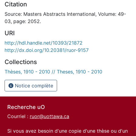
Citation
Source: Masters Abstracts International, Volume: 49-
03, page: 2052.
URI
http://hdl.handle.net/10393/21872
http://dx.doi.org/10.20381/ruor-9157
Collections
Thèses, 1910 - 2010 // Theses, 1910 - 2010
Notice complète
Recherche uO
Courriel :
ruor@uottawa.ca
Si vous avez besoin d'une copie d'une thèse ou d'un