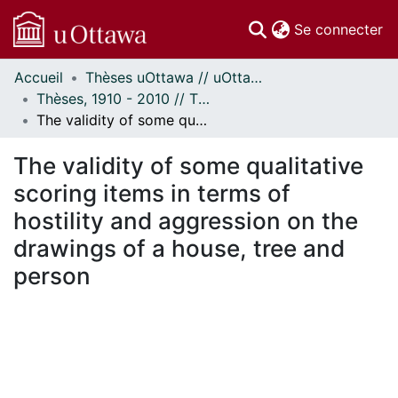
(c
Se connecter
Accueil
Thèses uOttawa // uOttawa Theses
Communautés
Thèses, 1910 - 2010 // Theses, 1910 - 2010
et collections
The validity of some qualitative scoring items in terms of hostility and aggression on the drawings of a house, tree and person
Parcourir
Statistiques
The validity of some qualitative
À propos
scoring items in terms of
hostility and aggression on the
drawings of a house, tree and
person