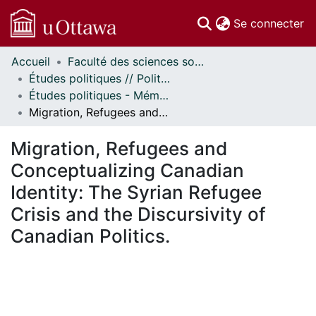
(c
Se connecter
Accueil
Faculté des sciences sociales // Faculty of Social Sciences
Communautés
Études politiques // Political Studies
et collections
Études politiques - Mémoires // Political Studies - Research Papers
Parcourir
Migration, Refugees and Conceptualizing Canadian Identity: The Syrian Refugee Crisis and the Discursivity of Canadian Politics.
Statistiques
À propos
Migration, Refugees and
Conceptualizing Canadian
Identity: The Syrian Refugee
Crisis and the Discursivity of
Canadian Politics.