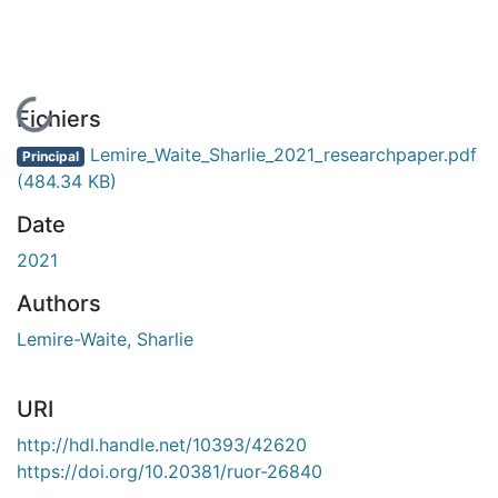
En cours de chargement...
Fichiers
Lemire_Waite_Sharlie_2021_researchpaper.pdf
Principal
(484.34 KB)
Date
2021
Authors
Lemire-Waite, Sharlie
URI
http://hdl.handle.net/10393/42620
https://doi.org/10.20381/ruor-26840