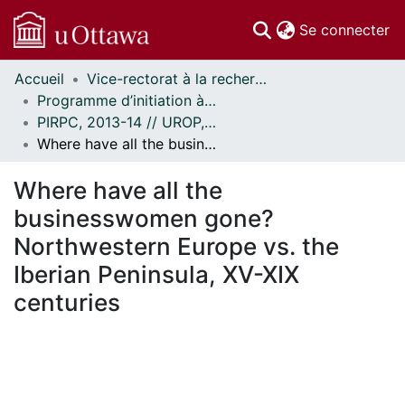
(c
Se connecter
Accueil
Vice-rectorat à la recherche // Office of the V-P, Research
Communautés
Programme d’initiation à la recherche au premier cycle (PIRPC) // Undergraduate Research Opportunity Program (UROP)
et collections
PIRPC, 2013-14 // UROP, 2013-14
Parcourir
Where have all the businesswomen gone? Northwestern Europe vs. the Iberian Peninsula, XV-XIX centuries
Statistiques
À propos
Where have all the
businesswomen gone?
Northwestern Europe vs. the
Iberian Peninsula, XV-XIX
centuries