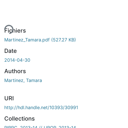
ent...
Fichiers
Martinez_Tamara.pdf
(527.27 KB)
Date
2014-04-30
Authors
Martinez, Tamara
URI
http://hdl.handle.net/10393/30991
Collections
PIRPC, 2013-14 // UROP, 2013-14