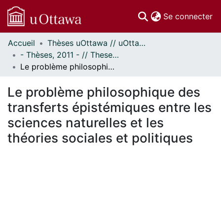
(c
Se connecter
Accueil
Thèses uOttawa // uOttawa Theses
Communautés
- Thèses, 2011 - // Theses, 2011 -
et collections
Le problème philosophique des transferts épistémiques entre les sciences naturelles et les théories sociales et politiques
Parcourir
Statistiques
Le problème philosophique des
À propos
transferts épistémiques entre les
sciences naturelles et les
théories sociales et politiques