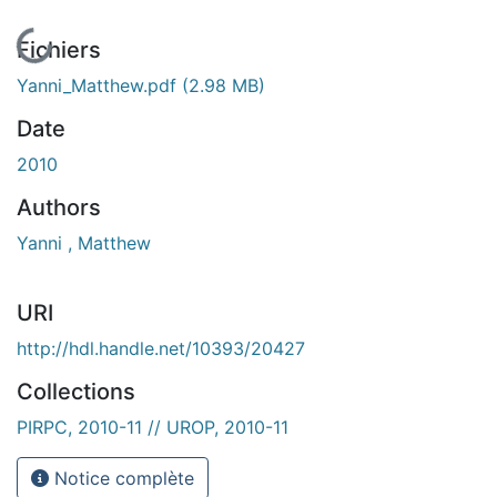
En cours de chargement...
Fichiers
Yanni_Matthew.pdf
(2.98 MB)
Date
2010
Authors
Yanni , Matthew
URI
http://hdl.handle.net/10393/20427
Collections
PIRPC, 2010-11 // UROP, 2010-11
Notice complète