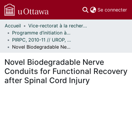
(c
Se connecter
Accueil
Vice-rectorat à la recherche // Office of the V-P, Research
Communautés
Programme d’initiation à la recherche au premier cycle (PIRPC) // Undergraduate Research Opportunity Program (UROP)
et collections
PIRPC, 2010-11 // UROP, 2010-11
Parcourir
Novel Biodegradable Nerve Conduits for Functional Recovery after Spinal Cord Injury
Statistiques
À propos
Novel Biodegradable Nerve
Conduits for Functional Recovery
after Spinal Cord Injury