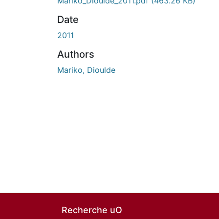
En cours de chargement...
Mariko_Dioulde_2011.pdf
(463.26 KB)
Date
2011
Authors
Mariko, Dioulde
Recherche uO