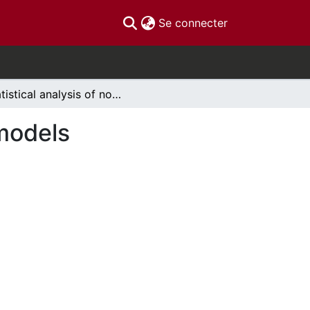
(current)
Se connecter
Statistical analysis of non-standard time series models
 models