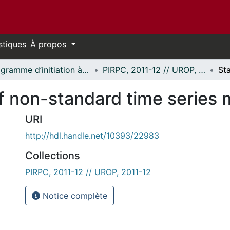
stiques
À propos
Programme d’initiation à la recherche au premier cycle (PIRPC) // Undergraduate Research Opportunity Program (UROP)
PIRPC, 2011-12 // UROP, 2011-12
 of non-standard time series
URI
http://hdl.handle.net/10393/22983
Collections
PIRPC, 2011-12 // UROP, 2011-12
Notice complète