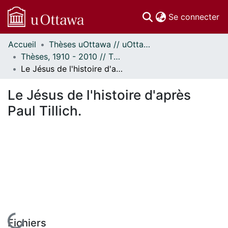
(c
Se connecter
Accueil
Thèses uOttawa // uOttawa Theses
Communautés
Thèses, 1910 - 2010 // Theses, 1910 - 2010
et collections
Le Jésus de l'histoire d'après Paul Tillich.
Parcourir
Statistiques
Le Jésus de l'histoire d'après
À propos
Paul Tillich.
En cours de chargement...
Fichiers