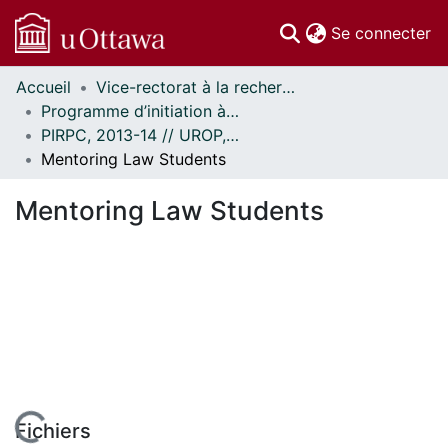
(c
Se connecter
Accueil
Vice-rectorat à la recherche // Office of the V-P, Research
Communautés
Programme d’initiation à la recherche au premier cycle (PIRPC) // Undergraduate Research Opportunity Program (UROP)
et collections
PIRPC, 2013-14 // UROP, 2013-14
Parcourir
Mentoring Law Students
Statistiques
À propos
Mentoring Law Students
Fichiers