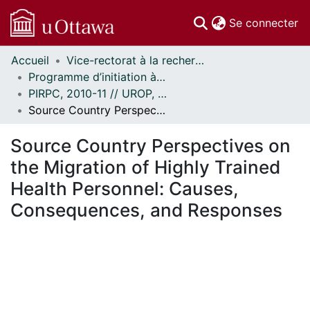
(c
Se connecter
Accueil
Vice-rectorat à la recherche // Office of the V-P, Research
Communautés
Programme d’initiation à la recherche au premier cycle (PIRPC) // Undergraduate Research Opportunity Program (UROP)
et collections
PIRPC, 2010-11 // UROP, 2010-11
Parcourir
Source Country Perspectives on the Migration of Highly Trained Health Personnel: Causes, Consequences, and Responses
Statistiques
À propos
Source Country Perspectives on
the Migration of Highly Trained
Health Personnel: Causes,
Consequences, and Responses