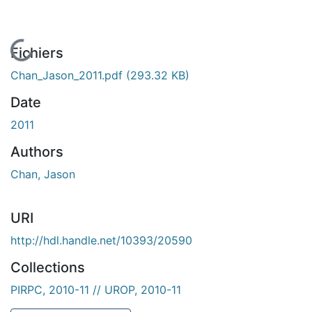
En cours de chargement...
Fichiers
Chan_Jason_2011.pdf
(293.32 KB)
Date
2011
Authors
Chan, Jason
URI
http://hdl.handle.net/10393/20590
Collections
PIRPC, 2010-11 // UROP, 2010-11