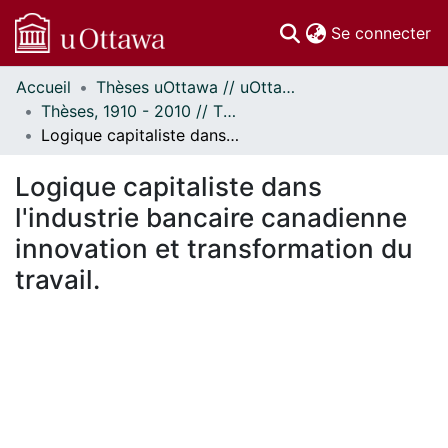
(c
Se connecter
Accueil
Thèses uOttawa // uOttawa Theses
Communautés
Thèses, 1910 - 2010 // Theses, 1910 - 2010
et collections
Logique capitaliste dans l'industrie bancaire canadienne innovation et transformation du travail.
Parcourir
Statistiques
Logique capitaliste dans
À propos
l'industrie bancaire canadienne
innovation et transformation du
travail.