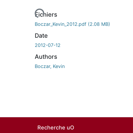
ours de chargement...
Fichiers
Boczar_Kevin_2012.pdf
(2.08 MB)
Date
2012-07-12
Authors
Boczar, Kevin
Recherche uO