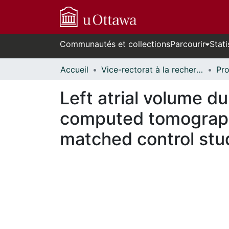
Communautés et collections
Parcourir
Stati
Accueil
Vice-rectorat à la recherche // Office of the V-P, Research
Left atrial volume d
computed tomography
matched control stu