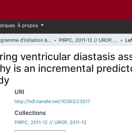
stiques
À propos
Programme d’initiation à la recherche au premier cycle (PIRPC) // Undergraduate Research Opportunity Program (UROP)
PIRPC, 2011-12 // UROP, 2011-12
uring ventricular diastasis a
 is an incremental predicto
dy
URI
http://hdl.handle.net/10393/23017
Collections
PIRPC, 2011-12 // UROP, 2011-12