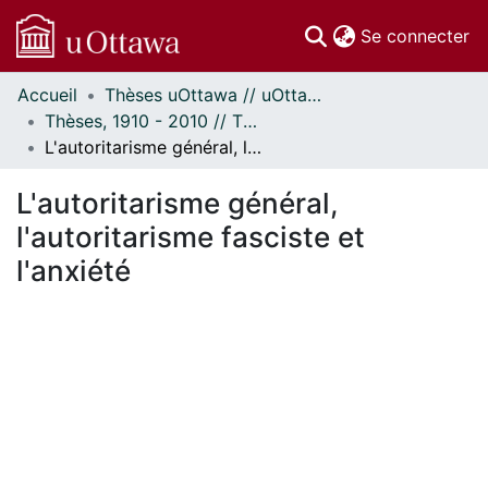
(c
Se connecter
Accueil
Thèses uOttawa // uOttawa Theses
Communautés
Thèses, 1910 - 2010 // Theses, 1910 - 2010
et collections
L'autoritarisme général, l'autoritarisme fasciste et l'anxiété
Parcourir
Statistiques
L'autoritarisme général,
À propos
l'autoritarisme fasciste et
l'anxiété