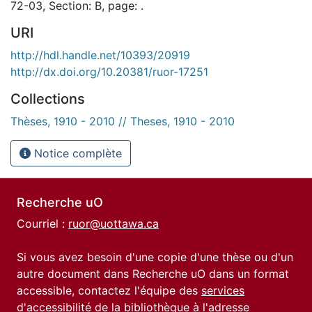
72-03, Section: B, page: .
URI
http://hdl.handle.net/10393/20919
http://dx.doi.org/10.20381/ruor-17251
Collections
Thèses, 1910 - 2010 // Theses, 1910 - 2010
Notice complète
Recherche uO
Courriel :
ruor@uottawa.ca
Si vous avez besoin d'une copie d'une thèse ou d'un
autre document dans Recherche uO dans un format
accessible, contactez l'équipe des
services
d'accessibilité de la bibliothèque
à l'adresse