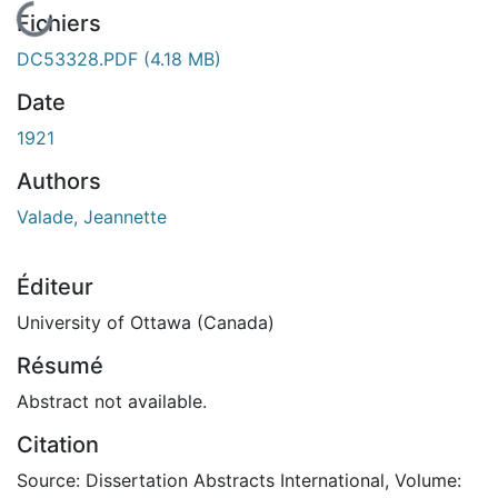
En cours de chargement...
Fichiers
DC53328.PDF
(4.18 MB)
Date
1921
Authors
Valade, Jeannette
Éditeur
University of Ottawa (Canada)
Résumé
Abstract not available.
Citation
Source: Dissertation Abstracts International, Volume: