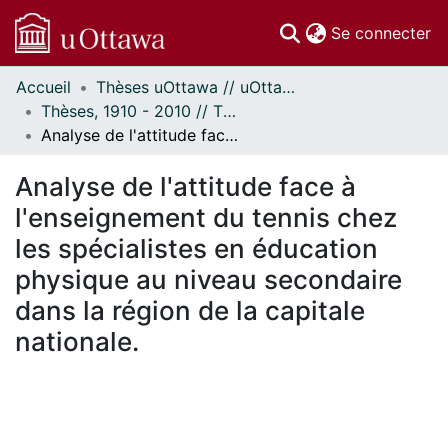
(c
Se connecter
Accueil
Thèses uOttawa // uOttawa Theses
Communautés
Thèses, 1910 - 2010 // Theses, 1910 - 2010
et collections
Analyse de l'attitude face à l'enseignement du tennis chez les spécialistes en éducation physique au niveau secondaire dans la région de la capitale nationale.
Parcourir
Statistiques
Analyse de l'attitude face à
À propos
l'enseignement du tennis chez
les spécialistes en éducation
physique au niveau secondaire
dans la région de la capitale
nationale.