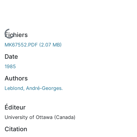
En cours de chargement...
Fichiers
MK67552.PDF
(2.07 MB)
Date
1985
Authors
Leblond, André-Georges.
Éditeur
University of Ottawa (Canada)
Citation