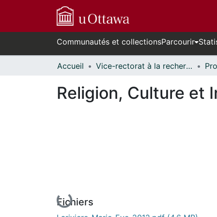
Communautés et collections
Parcourir
Stati
Accueil
Vice-rectorat à la recherche // Office of the V-P, Research
Religion, Culture et 
En cours de chargement...
Fichiers