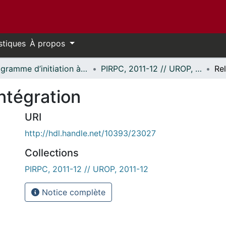
stiques
À propos
Programme d’initiation à la recherche au premier cycle (PIRPC) // Undergraduate Research Opportunity Program (UROP)
PIRPC, 2011-12 // UROP, 2011-12
Intégration
URI
http://hdl.handle.net/10393/23027
Collections
PIRPC, 2011-12 // UROP, 2011-12
Notice complète