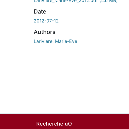
Lariviere_Marie-Eve_2012.pdf
(4.6 MB)
Date
2012-07-12
Authors
Lariviere, Marie-Eve
Recherche uO