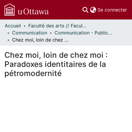
(c
Se connecter
Accueil
Faculté des arts // Faculty of Arts
Communautés
Communication
Communication - Publications
et collections
Chez moi, loin de chez moi : Paradoxes identitaires de la pétromodernité
Parcourir
Statistiques
Chez moi, loin de chez moi :
À propos
Paradoxes identitaires de la
pétromodernité
En cours de chargement...