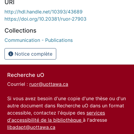
URI
http://hdl.handle.net/10393/43689
https://doi.org/10.20381/ruor-27903
Collections
Communication - Publications
Notice complète
Recherche uO
Courriel :
ruor@uottawa.ca
Si vous avez besoin d'une copie d'une thèse ou d'un
autre document dans Recherche uO dans un format
accessible, contactez l'équipe des
services
d'accessibilité de la bibliothèque
à l'adresse
libadapt@uottawa.ca