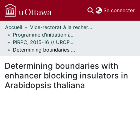
(c
Se connecter
Accueil
Vice-rectorat à la recherche // Office of the V-P, Research
Communautés
Programme d’initiation à la recherche au premier cycle (PIRPC) // Undergraduate Research Opportunity Program (UROP)
et collections
PIRPC, 2015-16 // UROP, 2015-16
Parcourir
Determining boundaries with enhancer blocking insulators in Arabidopsis thaliana
Statistiques
À propos
Determining boundaries with
enhancer blocking insulators in
Arabidopsis thaliana