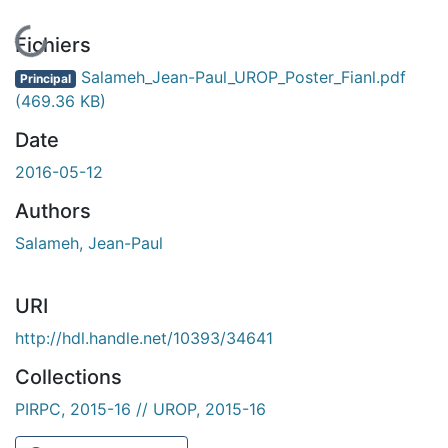
En cours de chargement...
Fichiers
Salameh_Jean-Paul_UROP_Poster_Fianl.pdf
Principal
(469.36 KB)
Date
2016-05-12
Authors
Salameh, Jean-Paul
URI
http://hdl.handle.net/10393/34641
Collections
PIRPC, 2015-16 // UROP, 2015-16