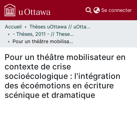
(c
Se connecter
Accueil
Thèses uOttawa // uOttawa Theses
Communautés
- Thèses, 2011 - // Theses, 2011 -
et collections
Pour un théâtre mobilisateur en contexte de crise socioécologique : l'intégration des écoémotions en écriture scénique et dramatique
Parcourir
Statistiques
Pour un théâtre mobilisateur en
À propos
contexte de crise
socioécologique : l'intégration
des écoémotions en écriture
scénique et dramatique