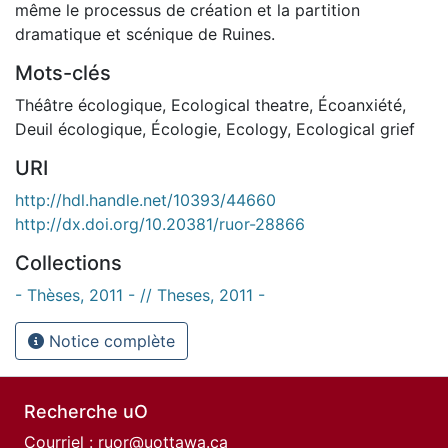
même le processus de création et la partition
dramatique et scénique de Ruines.
Mots-clés
Théâtre écologique
,
Ecological theatre
,
Écoanxiété
,
Deuil écologique
,
Écologie
,
Ecology
,
Ecological grief
URI
http://hdl.handle.net/10393/44660
http://dx.doi.org/10.20381/ruor-28866
Collections
- Thèses, 2011 - // Theses, 2011 -
Notice complète
Recherche uO
Courriel :
ruor@uottawa.ca