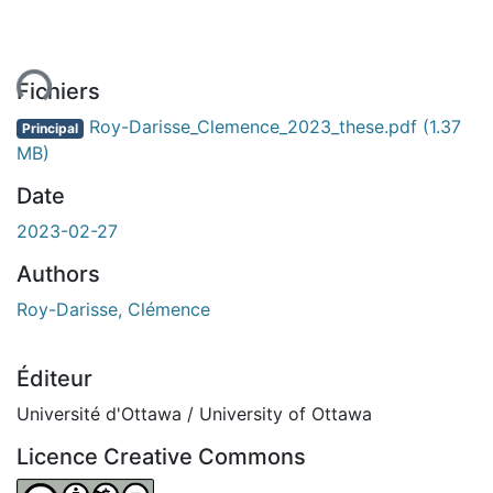
ent...
Fichiers
Roy-Darisse_Clemence_2023_these.pdf
(1.37
Principal
MB)
Date
2023-02-27
Authors
Roy-Darisse, Clémence
Éditeur
Université d'Ottawa / University of Ottawa
Licence Creative Commons
Attribution-NonCommercial-NoDerivatives 4.0 Internatio