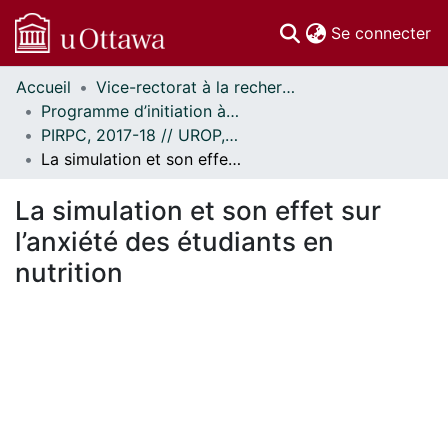
(c
Se connecter
Accueil
Vice-rectorat à la recherche // Office of the V-P, Research
Communautés
Programme d’initiation à la recherche au premier cycle (PIRPC) // Undergraduate Research Opportunity Program (UROP)
et collections
PIRPC, 2017-18 // UROP, 2017-18
Parcourir
La simulation et son effet sur l’anxiété des étudiants en nutrition
Statistiques
À propos
La simulation et son effet sur
l’anxiété des étudiants en
nutrition