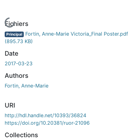
En cours de chargement...
Fichiers
Fortin, Anne-Marie Victoria_Final Poster.pdf
Principal
(895.73 KB)
Date
2017-03-23
Authors
Fortin, Anne-Marie
URI
http://hdl.handle.net/10393/36824
https://doi.org/10.20381/ruor-21096
Collections