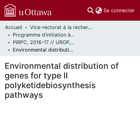
(c
Se connecter
Accueil
Vice-rectorat à la recherche // Office of the V-P, Research
Communautés
Programme d’initiation à la recherche au premier cycle (PIRPC) // Undergraduate Research Opportunity Program (UROP)
et collections
PIRPC, 2016-17 // UROP, 2016-17
Parcourir
Environmental distribution of genes for type II polyketidebiosynthesis pathways
Statistiques
À propos
Environmental distribution of
genes for type II
polyketidebiosynthesis
pathways