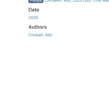
En cours de chargement...
CHOBAH, Abir_20201.pdf
(1.08 MB
Principal
Date
2020
Authors
Chobah, Abir