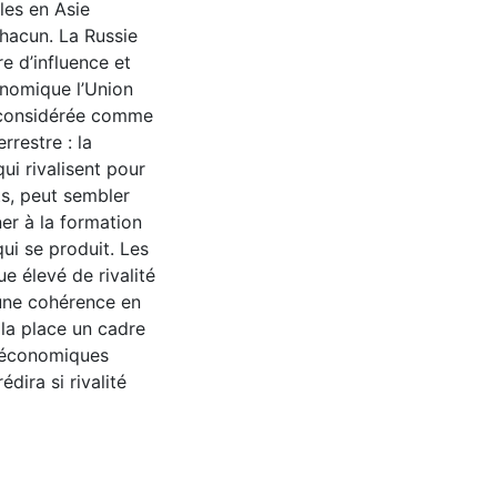
les en Asie
chacun. La Russie
e d’influence et
conomique l’Union
i considérée comme
rrestre : la
ui rivalisent pour
s, peut sembler
er à la formation
qui se produit. Les
e élevé de rivalité
'une cohérence en
 la place un cadre
s économiques
dira si rivalité