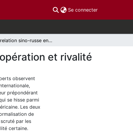
(current)
Se connecter
La relation sino-russe en Asie centrale : entre coopération et rivalité
opération et rivalité
xperts observent
nternationale,
teur prépondérant
qui se hisse parmi
éricaine. Les deux
normalisation de
scruté par les
lité certaine.