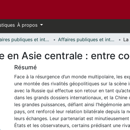
stiques
À propos
Affaires publiques et internationales // Public and International Affairs
Affaires publiques et internationales - Mémoires // Public and International Affairs - Research Papers
e en Asie centrale : entre co
Résumé
Face à la résurgence d’un monde multipolaire, les e
une montée des rivalités géopolitiques sur la scène i
avec la Russie qui effectue son retour en tant qu’ac
dans les grands dossiers internationaux, et la Chine 
les grandes puissances, défiant ainsi l’hégémonie am
pays, ont renforcé leur relation bilatérale depuis la 
leurs échanges. Leur partenariat est minutieusement 
États et les observateurs, certains prédisant une riva