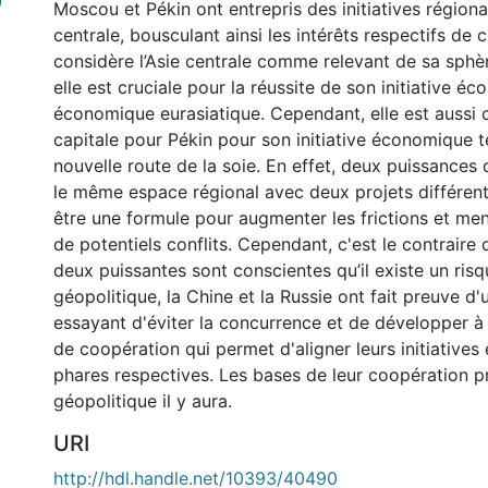
)
Moscou et Pékin ont entrepris des initiatives régiona
centrale, bousculant ainsi les intérêts respectifs de 
considère l’Asie centrale comme relevant de sa sphèr
elle est cruciale pour la réussite de son initiative é
économique eurasiatique. Cependant, elle est auss
capitale pour Pékin pour son initiative économique te
nouvelle route de la soie. En effet, deux puissances q
le même espace régional avec deux projets différent
être une formule pour augmenter les frictions et men
de potentiels conflits. Cependant, c'est le contraire 
deux puissantes sont conscientes qu’il existe un risqu
géopolitique, la Chine et la Russie ont fait preuve d
essayant d'éviter la concurrence et de développer à
de coopération qui permet d'aligner leurs initiative
phares respectives. Les bases de leur coopération pré
géopolitique il y aura.
URI
http://hdl.handle.net/10393/40490