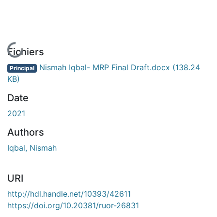
En cours de chargement...
Fichiers
Nismah Iqbal- MRP Final Draft.docx
(138.24
Principal
KB)
Date
2021
Authors
Iqbal, Nismah
URI
http://hdl.handle.net/10393/42611
https://doi.org/10.20381/ruor-26831