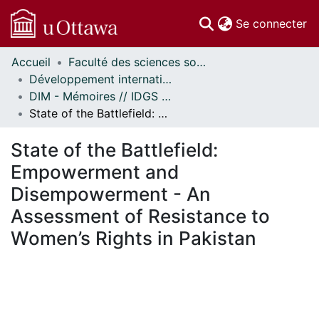
(c
Se connecter
Accueil
Faculté des sciences sociales // Faculty of Social Sciences
Communautés
Développement international et mondialisation // International Development and Global Studies
et collections
DIM - Mémoires // IDGS - Research Papers
Parcourir
State of the Battlefield: Empowerment and Disempowerment - An Assessment of Resistance to Women’s Rights in Pakistan
Statistiques
À propos
State of the Battlefield:
Empowerment and
Disempowerment - An
Assessment of Resistance to
Women’s Rights in Pakistan