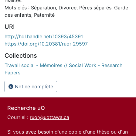
réalités.
Mots clés : Séparation, Divorce, Pères séparés, Garde
des enfants, Paternité
URI
http://hdl.handle.net/10393/45391
https://doi.org/10.20381/ruor-29597
Collections
Travail social - Mémoires // Social Work - Research
Papers
Notice complète
Recherche uO
Courriel :
ruor@uottawa.ca
Si vous avez besoin d'une copie d'une thèse ou d'un