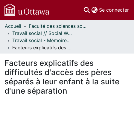
(c
Se connecter
Accueil
Faculté des sciences sociales // Faculty of Social Sciences
Communautés
Travail social // Social Work
et collections
Travail social - Mémoires // Social Work - Research Papers
Parcourir
Facteurs explicatifs des difficultés d'accès des pères séparés à leur enfant à la suite d'une séparation
Statistiques
À propos
Facteurs explicatifs des
difficultés d'accès des pères
séparés à leur enfant à la suite
d'une séparation