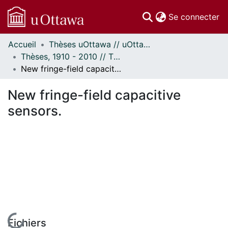
(c
Se connecter
Accueil
Thèses uOttawa // uOttawa Theses
Communautés
Thèses, 1910 - 2010 // Theses, 1910 - 2010
et collections
New fringe-field capacitive sensors.
Parcourir
Statistiques
New fringe-field capacitive
À propos
sensors.
En cours de chargement...
Fichiers