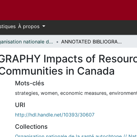
stiques
À propos
Organisation nationale de la santé autochtone // National Aboriginal Health Organization
ANNOTATED BIBLIOGRAPHY Impacts of Resource Extraction on Northern Aboriginal Communities in Canada
APHY Impacts of Resource
 Communities in Canada
Mots-clés
strategies
,
women
,
economic measures
,
environment
URI
http://hdl.handle.net/10393/30607
Collections
Organisation nationale de la santé autochtone // Nat