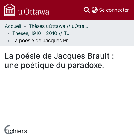
(c
Se connecter
Accueil
Thèses uOttawa // uOttawa Theses
Communautés
Thèses, 1910 - 2010 // Theses, 1910 - 2010
et collections
La poésie de Jacques Brault : une poétique du paradoxe.
Parcourir
Statistiques
La poésie de Jacques Brault :
À propos
une poétique du paradoxe.
Fichiers