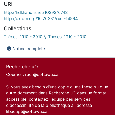
URI
http://hdl.handle.net/10393/6742
http://dx.doi.org/10.20381/ruor-14994
Collections
Thèses, 1910 - 2010 // Theses, 1910 - 2010
Notice complète
Recherche uO
Courriel :
ruor@uottawa.ca
Si vous avez besoin d'une copie d'une thèse ou d'un
autre document dans Recherche uO dans un format
accessible, contactez l'équipe des
services
d'accessibilité de la bibliothèque
à l'adresse
libadapt@uottawa.ca