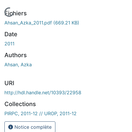
En cours de chargement...
Fichiers
Ahsan_Azka_2011.pdf
(669.21 KB)
Date
2011
Authors
Ahsan, Azka
URI
http://hdl.handle.net/10393/22958
Collections
PIRPC, 2011-12 // UROP, 2011-12
Notice complète