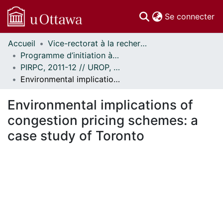
(c
Se connecter
Accueil
Vice-rectorat à la recherche // Office of the V-P, Research
Communautés
Programme d’initiation à la recherche au premier cycle (PIRPC) // Undergraduate Research Opportunity Program (UROP)
et collections
PIRPC, 2011-12 // UROP, 2011-12
Parcourir
Environmental implications of congestion pricing schemes: a case study of Toronto
Statistiques
À propos
Environmental implications of
congestion pricing schemes: a
case study of Toronto