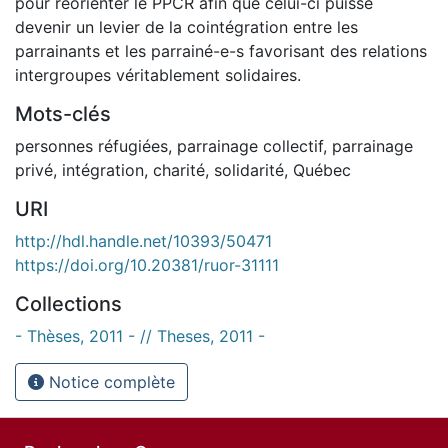
pour réorienter le PPCR afin que celui-ci puisse
devenir un levier de la cointégration entre les
parrainants et les parrainé-e-s favorisant des relations
intergroupes véritablement solidaires.
Mots-clés
personnes réfugiées
,
parrainage collectif
,
parrainage
privé
,
intégration
,
charité
,
solidarité
,
Québec
URI
http://hdl.handle.net/10393/50471
https://doi.org/10.20381/ruor-31111
Collections
- Thèses, 2011 - // Theses, 2011 -
Notice complète