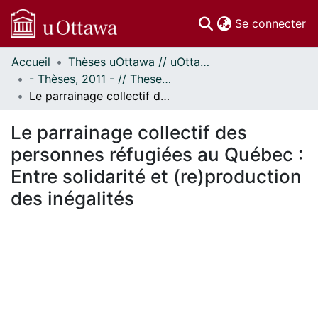
(c
Se connecter
Accueil
Thèses uOttawa // uOttawa Theses
Communautés
- Thèses, 2011 - // Theses, 2011 -
et collections
Le parrainage collectif des personnes réfugiées au Québec : Entre solidarité et (re)production des inégalités
Parcourir
Statistiques
Le parrainage collectif des
À propos
personnes réfugiées au Québec :
Entre solidarité et (re)production
des inégalités
En cours de chargement...